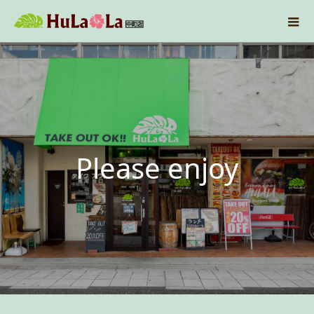
P
l
e
a
s
e
e
n
j
o
y
t
h
e