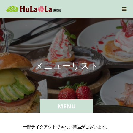
メ
ニ
ュ
ー
リ
ス
ト
MENU
一部テイクアウトできない商品がございます。